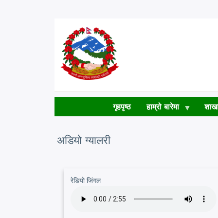
Skip
to
main
content
गृहपृष्ठ
हाम्रो बारेमा
शाखा
अडियो ग्यालरी
रेडियो जिंगल