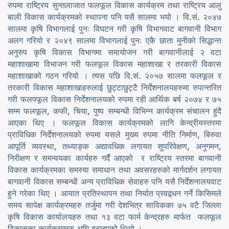
रुपमा राष्ट्रिय सुन्तलाजात फलफूल विकास कार्यक्रम तथा राष्ट्रिय आलु
बाली विकास कार्यक्रमको स्थापना पनि यसै सालमा भयो । वि.सं. २०४७
सालमा कृषि विभागलाई पुनः विघटन गरी कृषि विभागवाट बागवानी विभाग
अलग गरियो र २०४९ सालमा विभागलाई पुनः एकै छाता मुनीको सिद्धान्त
अनुरुप कृषि विकास विभागमा समायोजन गरी बागवानीलाई २ वटा
महाशाखामा विभाजन गरी फलफूल विकास महाशाखा र तरकारी विकास
महाशाखाको गठन गरियो । त्यस पछि वि.सं. २०५७ सालमा फलफूल र
तरकारी विकास महाशाखाहरुलाई छुट्टाछुट्टै निर्देशनालयहरुमा रुपान्तरित
गरी फलपफूल विकास निर्देशनालयको रुपमा रही आर्थिक बर्ष २०७४ र ७५
सम्म फलफूल, कफी, चिया, पुष्प सम्बन्धी विभिन्न कार्यक्रम संचालन हुंदै
आएका थिए । फलफूल विकास कार्यक्रमको लागि केन्द्रीयस्तरमा
प्राविधिक निर्देशनालयको रुपमा यसले मुख्य रुपमा नीति निर्माण, बिरुवा
आपूर्ति व्यवस्था, तथ्याङ्क अद्यावधिक लगायत सुपरिवेक्षण, अनुगमन,
निरीक्षण र समन्वयका कार्यहरु गर्दै आएको र राष्ट्रिय स्तरमा बागवानी
विकास कार्यक्रमका समस्या समाधान तथा अवसरहरुको मार्गदर्शन लगायत
बागवानी विकास सम्बन्धी अन्य प्राविधिक सेवाहरु पनि यसै निर्देशनालयवाट
हुने गरेका थिए । आयात प्रतिस्थापन तथा निर्यात प्रवद्र्धन गर्ने किसिमले
समय सापेक्ष कार्यक्रमहरु तर्जुमा गरी देशभित्र साविकका ७५ वटै जिल्ला
कृषि विकास कार्यालयहरु तथा १३ वटा फार्म केन्द्रहरु मार्फत फलफूल
विकासका कार्यक्रमहरु अघि बढाइएको थियो ।