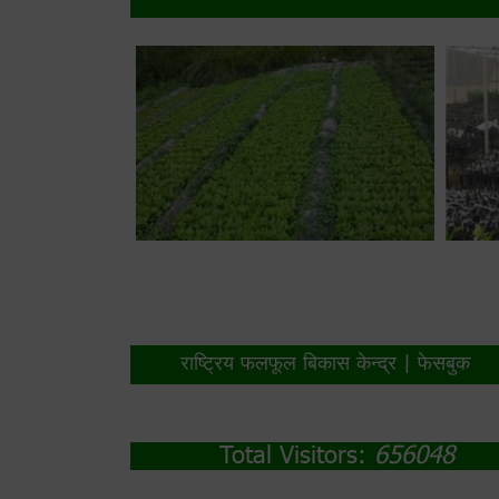
राष्ट्रिय फलफूल बिकास केन्द्र | फेसबुक
Total Visitors:
656048