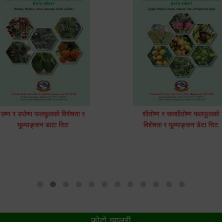
उष्ण र उपोष्ण फलफूलको विशेषता र
शीतोष्ण र समशीतोष्ण फलफूलको
मूल्याङ्कन डाटा सिट
विशेषता र मूल्याङ्कन डेटा सिट
फोटो ग्यालरी